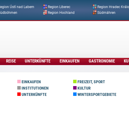
Direkt zum Inhalt
egion Ústí nad Labem
Region Liberec
Region Hradec Král
Südböhmen
Region Hochland
Südmähren
REISE
UNTERKÜNFTE
EINKAUFEN
GASTRONOMIE
KU
EINKAUFEN
FREIZEIT, SPORT
INSTITUTIONEN
KULTUR
UNTERKÜNFTE
WINTERSPORTGEBIETE