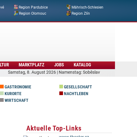
ové
Region Pardubice
Mährisch-Schlesien
Region Olomouc
Region Zlín
LTUR
MARKTPLATZ
JOBS
KATALOG
Samstag, 8. August 2026 | Namenstag: Soběslav
GASTRONOMIE
GESELLSCHAFT
KURORTE
NACHTLEBEN
WIRTSCHAFT
Aktuelle Top-Links