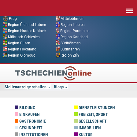
Direkt zum Inhalt
Prag
Mittelböhmen
Region Ústí nad Labem
Region Liberec
Region Hradec Králové
Region Pardubice
Mährisch-Schlesien
Region Karlsbad
Region Pilsen
Südböhmen
Region Hochland
Südmähren
Region Olomouc
Region Zlín
Tschechien
Online
Stellenanzeige schalten
Blogs
BILDUNG
DIENSTLEISTUNGEN
EINKAUFEN
FREIZEIT, SPORT
GASTRONOMIE
GESELLSCHAFT
GESUNDHEIT
IMMOBILIEN
INSTITUTIONEN
KULTUR