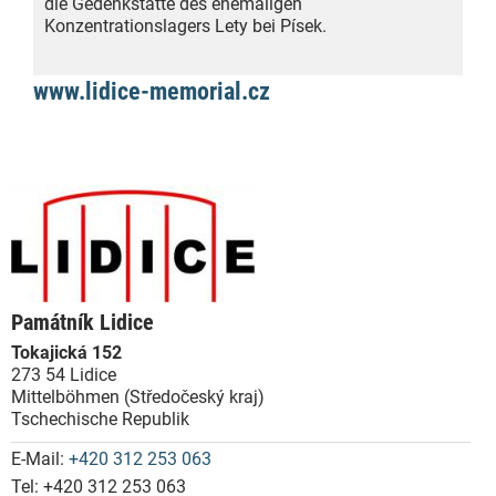
die Gedenkstätte des ehemaligen
Konzentrationslagers Lety bei Písek.
www.lidice-memorial.cz
Památník Lidice
Tokajická 152
273 54 Lidice
Mittelböhmen (Středočeský kraj)
Tschechische Republik
E-Mail:
+420 312 253 063
Tel:
+420 312 253 063