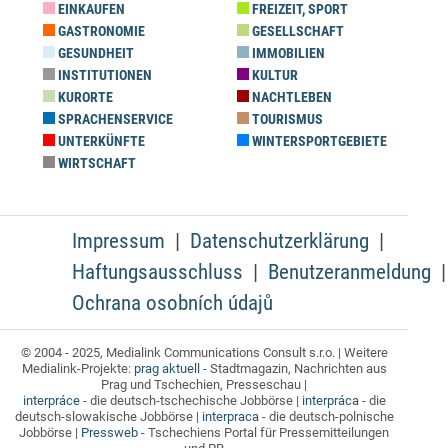
EINKAUFEN
FREIZEIT, SPORT
GASTRONOMIE
GESELLSCHAFT
GESUNDHEIT
IMMOBILIEN
INSTITUTIONEN
KULTUR
KURORTE
NACHTLEBEN
SPRACHENSERVICE
TOURISMUS
UNTERKÜNFTE
WINTERSPORTGEBIETE
WIRTSCHAFT
Impressum
Datenschutzerklärung
Haftungsausschluss
Benutzeranmeldung
Ochrana osobních údajů
© 2004 - 2025, Medialink Communications Consult s.r.o. | Weitere
Medialink-Projekte:
prag aktuell
- Stadtmagazin, Nachrichten aus
Prag und Tschechien, Presseschau |
interpráce
- die deutsch-tschechische Jobbörse |
interpráca
- die
deutsch-slowakische Jobbörse |
interpraca
- die deutsch-polnische
Jobbörse |
Pressweb
- Tschechiens Portal für Pressemitteilungen