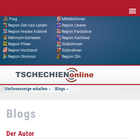
Direkt zum Inhalt
Prag
Mittelböhmen
Region Ústí nad Labem
Region Liberec
Region Hradec Králové
Region Pardubice
Mährisch-Schlesien
Region Karlsbad
Region Pilsen
Südböhmen
Region Hochland
Südmähren
Region Olomouc
Region Zlín
Tschechien
Online
Stellenanzeige schalten
Blogs
Blogs
Der Autor