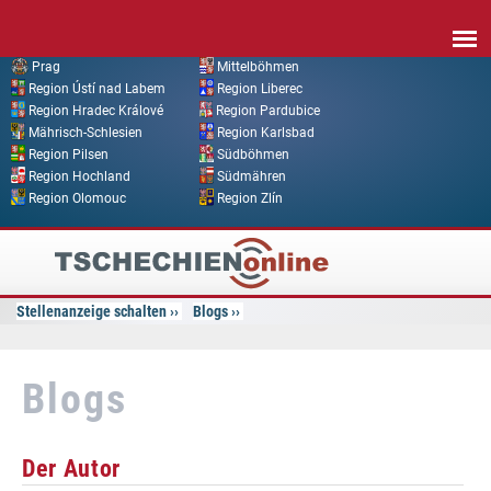
Direkt zum Inhalt
Prag
Mittelböhmen
Region Ústí nad Labem
Region Liberec
Region Hradec Králové
Region Pardubice
Mährisch-Schlesien
Region Karlsbad
Region Pilsen
Südböhmen
Region Hochland
Südmähren
Region Olomouc
Region Zlín
Tschechien
Online
Stellenanzeige schalten
Blogs
Blogs
Der Autor