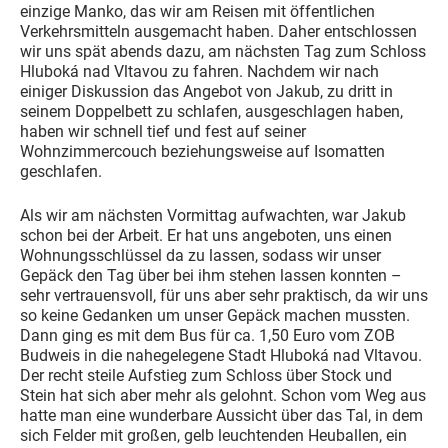
einzige Manko, das wir am Reisen mit öffentlichen
Verkehrsmitteln ausgemacht haben. Daher entschlossen
wir uns spät abends dazu, am nächsten Tag zum Schloss
Hluboká nad Vltavou zu fahren. Nachdem wir nach
einiger Diskussion das Angebot von Jakub, zu dritt in
seinem Doppelbett zu schlafen, ausgeschlagen haben,
haben wir schnell tief und fest auf seiner
Wohnzimmercouch beziehungsweise auf Isomatten
geschlafen.
Als wir am nächsten Vormittag aufwachten, war Jakub
schon bei der Arbeit. Er hat uns angeboten, uns einen
Wohnungsschlüssel da zu lassen, sodass wir unser
Gepäck den Tag über bei ihm stehen lassen konnten –
sehr vertrauensvoll, für uns aber sehr praktisch, da wir uns
so keine Gedanken um unser Gepäck machen mussten.
Dann ging es mit dem Bus für ca. 1,50 Euro vom ZOB
Budweis in die nahegelegene Stadt Hluboká nad Vltavou.
Der recht steile Aufstieg zum Schloss über Stock und
Stein hat sich aber mehr als gelohnt. Schon vom Weg aus
hatte man eine wunderbare Aussicht über das Tal, in dem
sich Felder mit großen, gelb leuchtenden Heuballen, ein