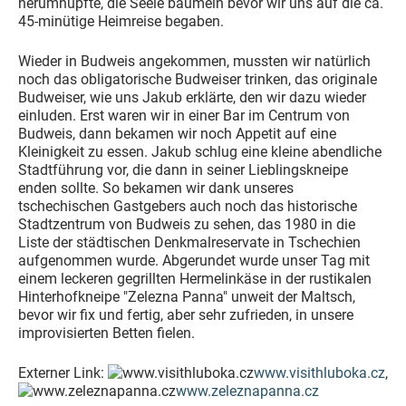
herumhüpfte, die Seele baumeln bevor wir uns auf die ca.
45-minütige Heimreise begaben.
Wieder in Budweis angekommen, mussten wir natürlich
noch das obligatorische Budweiser trinken, das originale
Budweiser, wie uns Jakub erklärte, den wir dazu wieder
einluden. Erst waren wir in einer Bar im Centrum von
Budweis, dann bekamen wir noch Appetit auf eine
Kleinigkeit zu essen. Jakub schlug eine kleine abendliche
Stadtführung vor, die dann in seiner Lieblingskneipe
enden sollte. So bekamen wir dank unseres
tschechischen Gastgebers auch noch das historische
Stadtzentrum von Budweis zu sehen, das 1980 in die
Liste der städtischen Denkmalreservate in Tschechien
aufgenommen wurde. Abgerundet wurde unser Tag mit
einem leckeren gegrillten Hermelinkäse in der rustikalen
Hinterhofkneipe "Zelezna Panna" unweit der Maltsch,
bevor wir fix und fertig, aber sehr zufrieden, in unsere
improvisierten Betten fielen.
Externer Link:
www.visithluboka.cz
,
www.zeleznapanna.cz