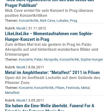
Prager Publikum"
Nick Cave erntet für sein Konzert in Prag überaus
positive Konzertkritiken
Themen:
Konzertkritik
,
Nick Cave
,
Lokales
,
Prag
|
Rubrik:
Musik
21.11.2012
LikeLikeLike – Momentaufnahmen vom Sophie-
Hunger-Konzert in Prag
Zum dritten Mal trat sie gestern in Prag im Palác
Akropolis auf und hinterlässt wunderbare Bilder und
Erinnerungen
Themen:
Konzerte
,
Palác Akropolis
,
Konzertkritik
,
Sophie Hunger
|
Rubrik:
Musik
8.06.2011
Metal im Amphitheater: “Metalfest” 2011 in Pilsen
Open-Air im Amfiteátr Lochotín auf dem Gelände des
Pilsener Zoos
Themen:
Konzerte
,
Konzertkritik
,
Pilsen
,
Festivals
,
Metal
,
Metalfest
|
Rubrik:
Musik
3.05.2011
Sie haben die Emo-Welle überlebt. Funeral For A