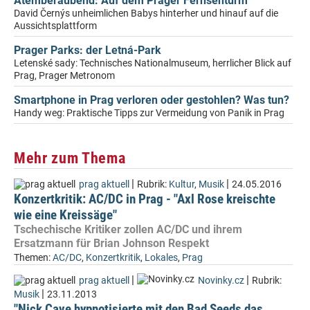
Atemberaubend: Auf dem Prager Fernsehturm
David Černýs unheimlichen Babys hinterher und hinauf auf die
Aussichtsplattform
Prager Parks: der Letná-Park
Letenské sady: Technisches Nationalmuseum, herrlicher Blick auf
Prag, Prager Metronom
Smartphone in Prag verloren oder gestohlen? Was tun?
Handy weg: Praktische Tipps zur Vermeidung von Panik in Prag
Mehr zum Thema
|
|
prag aktuell
Rubrik:
Kultur
,
Musik
24.05.2016
Konzertkritik: AC/DC in Prag - "Axl Rose kreischte
wie eine Kreissäge"
Tschechische Kritiker zollen AC/DC und ihrem
Ersatzmann für Brian Johnson Respekt
Themen:
AC/DC
,
Konzertkritik
,
Lokales
,
Prag
|
|
prag aktuell
Novinky.cz
Rubrik:
|
Musik
23.11.2013
"Nick Cave hypnotisierte mit den Bad Seeds das