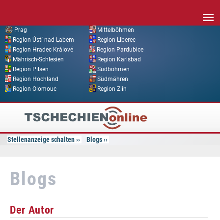
Direkt zum Inhalt
Prag
Mittelböhmen
Region Ústí nad Labem
Region Liberec
Region Hradec Králové
Region Pardubice
Mährisch-Schlesien
Region Karlsbad
Region Pilsen
Südböhmen
Region Hochland
Südmähren
Region Olomouc
Region Zlín
Tschechien
Online
Stellenanzeige schalten
Blogs
Blogs
Der Autor